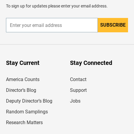
d
To sign up for updates please enter your email address.
e
r
SUBSCRIBE
E
n
t
e
r
y
o
u
Stay Current
Stay Connected
r
e
m
America Counts
Contact
a
i
l
Director’s Blog
Support
a
d
Deputy Director’s Blog
Jobs
d
r
Random Samplings
e
s
Research Matters
s