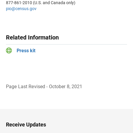
877-861-2010 (U.S. and Canada only)
pio@census.gov
Related Information
Press kit
Page Last Revised - October 8, 2021
B
a
c
k
t
o
H
Receive Updates
e
a