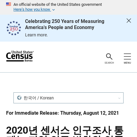
S
S
An official website of the United States government
k
k
Here’s how you know
i
i
p
p
Celebrating 250 Years of Measuring
H
N
America's People and Economy
e
a
a
v
Learn more.
d
i
e
g
r
a
t
i
o
SEARCH
MENU
n
한국어 / Korean
For Immediate Release: Thursday, August 12, 2021
2020년 센서스 인구조사 통