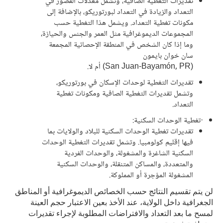
تقديرات التغطية الصافية، وتشمل معدلات القصور في
التعداد والزيادة في التعداد لبورتوريكو، بالإضافة إلى
مكونات تغطية التعداد. ويشمل هذا التغطية حسب
المجموعات الديموغرافية مثل العمر والجنس والحيازة،
وما إذا كان الشخص في المنطقة الإحصائية المجمعة
سان خوان بايمون
(San Juan-Bayamón, PR) أم لا.
تقديرات التغطية لوحدات الإسكان في بورتوريكو،
وتشمل تقديرات التغطية الصافية ومكونات تغطية
التعداد.
·تغطية الوحدات السكنية:
تقديرات تغطية الوحدات السكنية للبلاد والولايات بما
فيها إقليم كولومبيا. وتشمل تقديرات التغطية الوحدات
السكنية الشاغرة والمشغولة، والوحدات الفردية
والمتعددة، والمساكن المتنقلة، والوحدات السكنية
المشغولة المؤجرة أو المملوكة.
لن يتم تقسيم النتائج حسب الخصائص الديموغرافية أو المناطق
الجغرافية داخل الولاية، عند الأخذ بعين الاعتبار حجم العينة
لمسح ما بعد التعداد والافتراضات المطلوبة لإجراء تقديرات