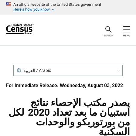
S
S
An official website of the United States government
k
k
Here’s how you know
i
i
p
p
H
N
e
a
a
v
SEARCH
MENU
d
i
e
g
r
a
t
i
o
n
العربية / Arabic
For Immediate Release: Wednesday, August 03, 2022
يصدر مكتب الإحصاء نتائج
استبيان ما بعد تعداد 2020 لكل
من بورتوريكو والوحدات
السكنية