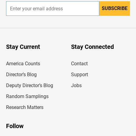
SUBSCRIBE
E
n
t
e
r
y
o
u
Stay Current
Stay Connected
r
e
m
America Counts
Contact
a
i
l
Director’s Blog
Support
a
d
Deputy Director’s Blog
Jobs
d
r
Random Samplings
e
s
Research Matters
s
Follow