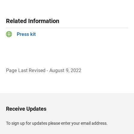
Related Information
Press kit
Page Last Revised - August 9, 2022
B
a
c
k
t
o
H
Receive Updates
e
a
d
To sign up for updates please enter your email address.
e
r