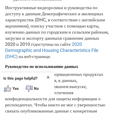
Инструктивные видеоролики и руководства по
доступу к данным Демографических и жилищных
характеристик (DHC, в соответствии с английским
акронимом), поиску участков с помощью карты,
изучению данных по городским и сельским районам,
загрузке и экспорту данныхи сравнение данных
2020 и 2010 ггдоступны на сайте
2020
Demographic and Housing Characteristics File
(DHC)
на веб-странице.
Руководство по использованию данных
Как и во всех других информационных продуктах
✕
Is this page helpful?
Бюро переписи населения, в данных,
опубликованных в сегодняшнем выпуске,
Yes
No
используются методы обеспечения
конфиденциальности для защиты информации о
респондентах. Чтобы никто не мог с уверенностью
связать опубликованные данные с конкретным