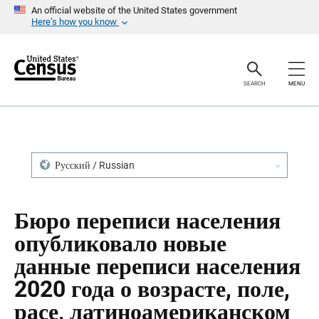
S
S
An official website of the United States government
k
k
Here’s how you know
i
i
p
p
H
N
e
a
a
v
SEARCH
MENU
d
i
e
g
r
a
t
i
o
n
Русский / Russian
Бюро переписи населения
опубликовало новые
данные переписи населения
2020 года о возрасте, поле,
расе, латиноамериканском