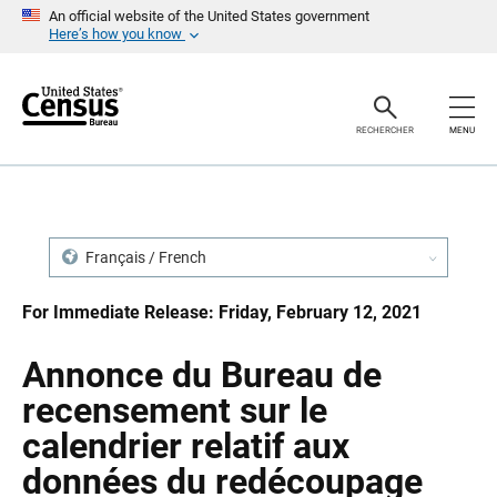
S
S
An official website of the United States government
k
k
Here’s how you know
i
i
p
p
H
N
e
a
a
v
RECHERCHER
MENU
d
i
e
g
r
a
t
i
o
n
Français / French
For Immediate Release: Friday, February 12, 2021
Annonce du Bureau de
recensement sur le
calendrier relatif aux
données du redécoupage