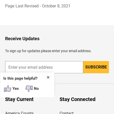
Page Last Revised - October 8, 2021
B
a
c
k
t
o
H
Receive Updates
e
a
d
To sign up for updates please enter your email address.
e
r
SUBSCRIBE
E
n
t
✕
Is this page helpful?
e
r
Yes
No
y
o
u
Stay Current
Stay Connected
r
e
m
America Counts
Contact
a